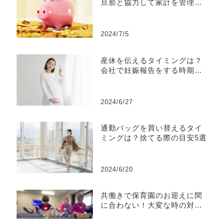
旦那と協力して家計を管理す
る方法を紹介
2024/7/5
産休を伝えるタイミングは？
会社で妊娠報告をする時期を
相手別に解説
2024/6/27
通勤バッグを買い替えるタイ
ミングは？捨てる際の目安5選
2024/6/20
共働きで保育園のお迎えに間
に合わない！大変な時の対処
法6選