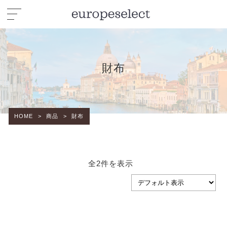
財布
HOME
>
商品
>
財布
全2件を表示